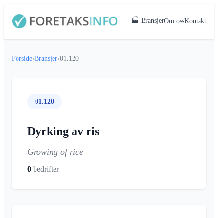
🏭 Bransjer
Om oss
Kontakt
Forside
›
Bransjer
›
01.120
01.120
Dyrking av ris
Growing of rice
0
bedrifter