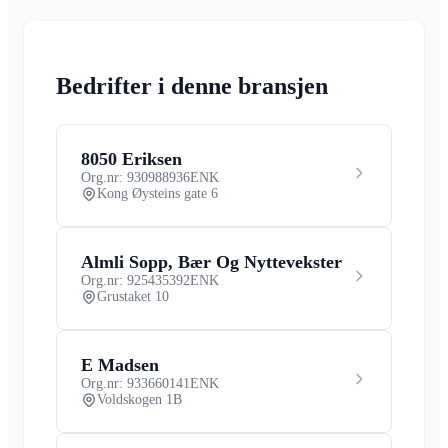
Bedrifter i denne bransjen
8050 Eriksen
Org.nr: 930988936
ENK
Kong Øysteins gate 6
Almli Sopp, Bær Og Nyttevekster
Org.nr: 925435392
ENK
Grustaket 10
E Madsen
Org.nr: 933660141
ENK
Voldskogen 1B