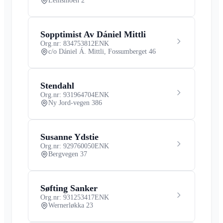
Leinsmoen 2
Sopptimist Av Dániel Mittli
Org.nr: 834753812
ENK
c/o Dániel Á. Mittli, Fossumberget 46
Stendahl
Org.nr: 931964704
ENK
Ny Jord-vegen 386
Susanne Ydstie
Org.nr: 929760050
ENK
Bergvegen 37
Søfting Sanker
Org.nr: 931253417
ENK
Wernerløkka 23