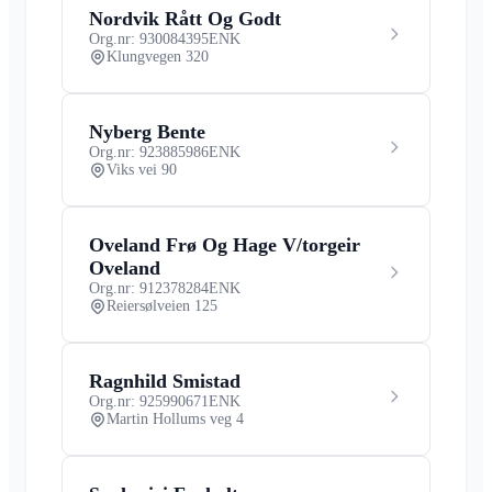
Nordvik Rått Og Godt
Org.nr: 930084395
ENK
Klungvegen 320
Nyberg Bente
Org.nr: 923885986
ENK
Viks vei 90
Oveland Frø Og Hage V/torgeir
Oveland
Org.nr: 912378284
ENK
Reiersølveien 125
Ragnhild Smistad
Org.nr: 925990671
ENK
Martin Hollums veg 4