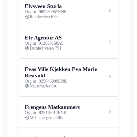
Elvsveen Sturla
Org.nr: 969280957
ENK
Rondeveien 679
Etr Agentur AS
Org.nr: 913663160
AS
Damholtveien 791
Evas Ville Kjøkken Eva Marie
Bestvold
Org.nr: 925046809
ENK
Naustmarka 6A
Frengens Matkammers
Org.nr: 825118012
ENK
Melhusvegen 340B