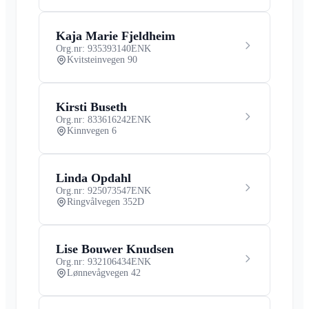
Kaja Marie Fjeldheim
Org.nr: 935393140
ENK
Kvitsteinvegen 90
Kirsti Buseth
Org.nr: 833616242
ENK
Kinnvegen 6
Linda Opdahl
Org.nr: 925073547
ENK
Ringvålvegen 352D
Lise Bouwer Knudsen
Org.nr: 932106434
ENK
Lønnevågvegen 42