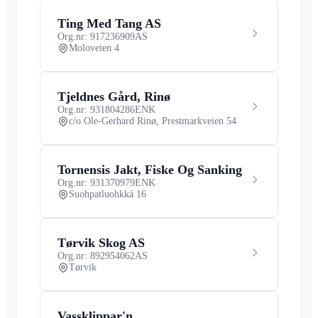
Ting Med Tang AS
Org.nr: 917236909
AS
Moloveien 4
Tjeldnes Gård, Rinø
Org.nr: 931804286
ENK
c/o Ole-Gerhard Rinø, Prestmarkveien 54
Tornensis Jakt, Fiske Og Sanking
Org.nr: 931370979
ENK
Suohpatluohkká 16
Tørvik Skog AS
Org.nr: 892954062
AS
Tørvik
Vassklippar'n