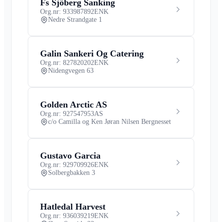
Fs Sjöberg Sanking
Org.nr: 933987892
ENK
Nedre Strandgate 1
Galin Sankeri Og Catering
Org.nr: 827820202
ENK
Nidengvegen 63
Golden Arctic AS
Org.nr: 927547953
AS
c/o Camilla og Ken Jøran Nilsen Bergnesset
Gustavo Garcia
Org.nr: 929709926
ENK
Solbergbakken 3
Hatledal Harvest
Org.nr: 936039219
ENK