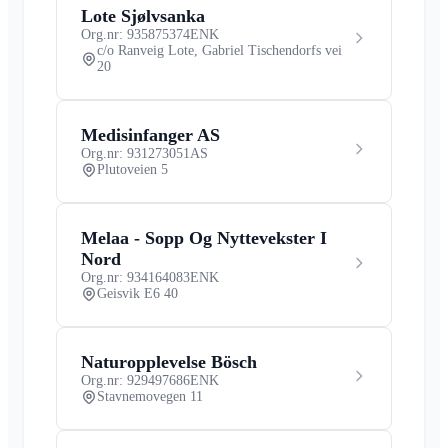
Lote Sjølvsanka
Org.nr: 935875374
ENK
c/o Ranveig Lote, Gabriel Tischendorfs vei
20
Medisinfanger AS
Org.nr: 931273051
AS
Plutoveien 5
Melaa - Sopp Og Nyttevekster I
Nord
Org.nr: 934164083
ENK
Geisvik E6 40
Naturopplevelse Bösch
Org.nr: 929497686
ENK
Stavnemovegen 11