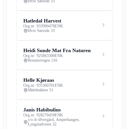
Øvre Søreide 33
Hatledal Harvest
Org.nr: 933990478
ENK
Øvre Søreide 33
Heidi Sunde Mat Fra Naturen
Org.nr: 925863300
ENK
Rossmovegen 216
Helle Kjøraas
Org.nr: 935360781
ENK
Mølnbakken 51
Janis Habibulins
Org.nr: 928270459
ENK
c/o Jo Øvergård, Amperhaugen,
Lyngstadveien 32