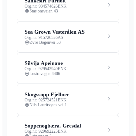
Sankesiri Furholt
Org.nr: 934574826
ENK
Stasjonsveien 43
Sea Grown Vesterålen AS
Org.nr: 915726526
AS
Øvre Bogenvei 53
Silvija Apeinane
Org.nr: 929542940
ENK
Lustravegen 4406
Skogssopp Fjellner
Org.nr: 925724521
ENK
Nils Lauritssøns vei 1
Soppenogbæra. Gresdal
Org.nr: 929692225
ENK