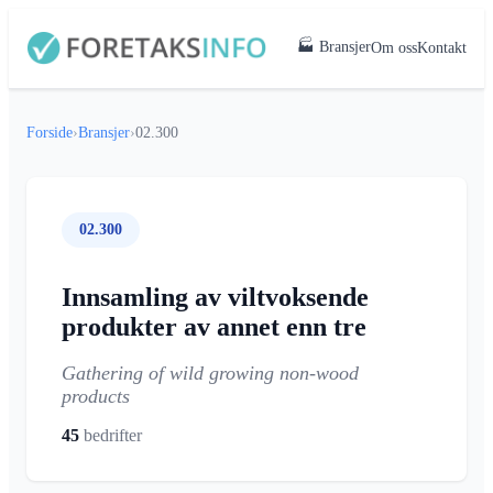
🏭 Bransjer
Om oss
Kontakt
Forside
›
Bransjer
›
02.300
02.300
Innsamling av viltvoksende
produkter av annet enn tre
Gathering of wild growing non-wood
products
45
bedrifter