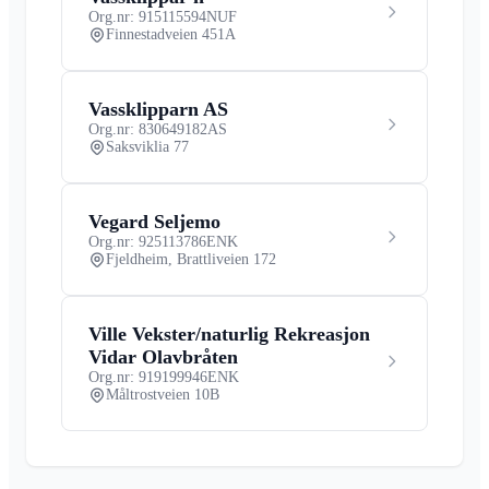
Org.nr: 915115594
NUF
Finnestadveien 451A
Vassklipparn AS
Org.nr: 830649182
AS
Saksviklia 77
Vegard Seljemo
Org.nr: 925113786
ENK
Fjeldheim, Brattliveien 172
Ville Vekster/naturlig Rekreasjon
Vidar Olavbråten
Org.nr: 919199946
ENK
Måltrostveien 10B