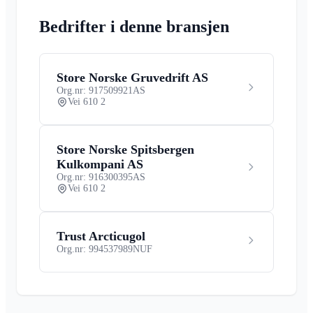
Bedrifter i denne bransjen
Store Norske Gruvedrift AS
Org.nr: 917509921
AS
Vei 610 2
Store Norske Spitsbergen
Kulkompani AS
Org.nr: 916300395
AS
Vei 610 2
Trust Arcticugol
Org.nr: 994537989
NUF