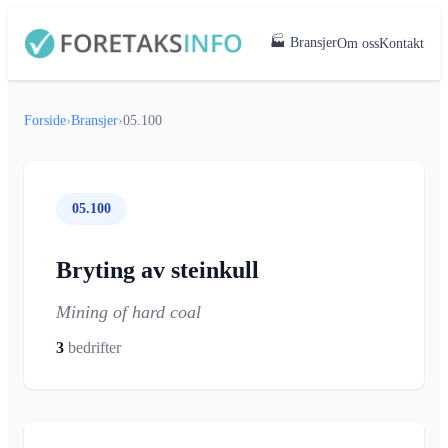
🏭 Bransjer
Om oss
Kontakt
Forside
›
Bransjer
›
05.100
05.100
Bryting av steinkull
Mining of hard coal
3
bedrifter