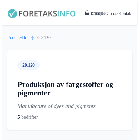
🏭 Bransjer
Om oss
Kontakt
Forside
›
Bransjer
›
20.120
20.120
Produksjon av fargestoffer og
pigmenter
Manufacture of dyes and pigments
5
bedrifter