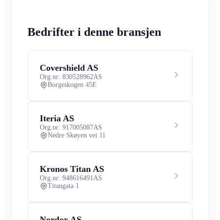
Bedrifter i denne bransjen
Covershield AS
Org.nr: 830528962
AS
Borgeskogen 45E
Iteria AS
Org.nr: 917005087
AS
Nedre Skøyen vei 11
Kronos Titan AS
Org.nr: 948616491
AS
Titangata 1
Nordox AS