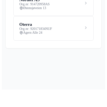
Org.nr: 914720958
AS
Østensjøveien 13
Oterra
Org.nr: 920171834
NUF
Agern Alle 24