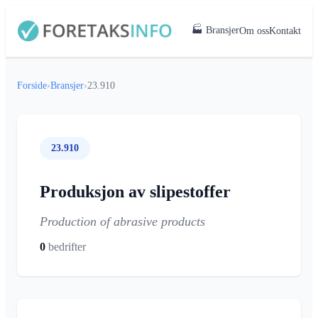
🏭 Bransjer
Om oss
Kontakt
Forside
›
Bransjer
›
23.910
23.910
Produksjon av slipestoffer
Production of abrasive products
0
bedrifter