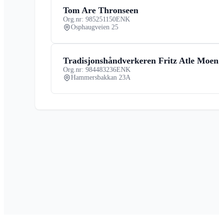
Tom Are Thronseen
Org.nr: 985251150
ENK
Osphaugveien 25
Tradisjonshåndverkeren Fritz Atle Moen
Org.nr: 984483236
ENK
Hammersbakkan 23A