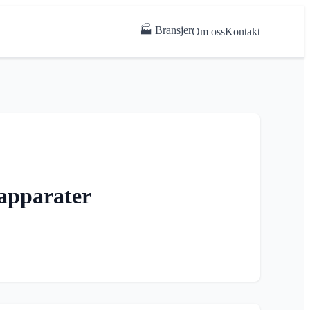
🏭 Bransjer
Om oss
Kontakt
-apparater