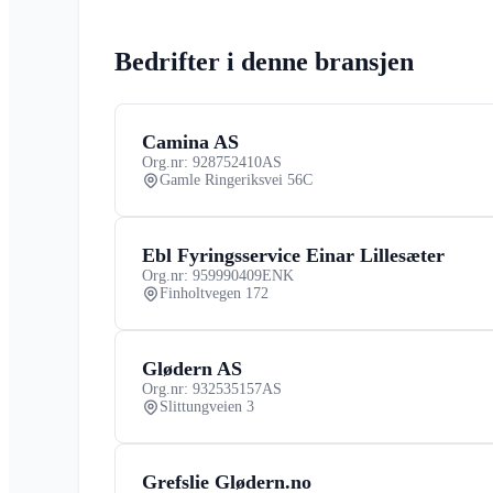
Bedrifter i denne bransjen
Camina AS
Org.nr: 928752410
AS
Gamle Ringeriksvei 56C
Ebl Fyringsservice Einar Lillesæter
Org.nr: 959990409
ENK
Finholtvegen 172
Glødern AS
Org.nr: 932535157
AS
Slittungveien 3
Grefslie Glødern.no