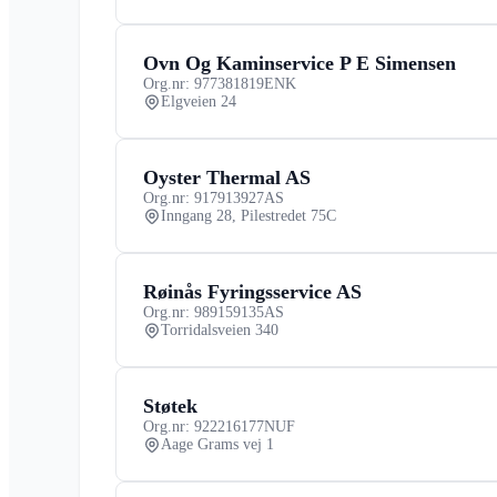
Ovn Og Kaminservice P E Simensen
Org.nr: 977381819
ENK
Elgveien 24
Oyster Thermal AS
Org.nr: 917913927
AS
Inngang 28, Pilestredet 75C
Røinås Fyringsservice AS
Org.nr: 989159135
AS
Torridalsveien 340
Støtek
Org.nr: 922216177
NUF
Aage Grams vej 1