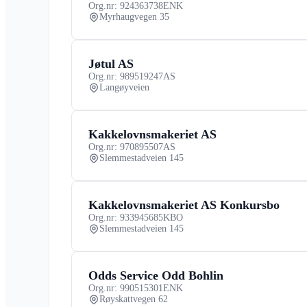
Org.nr: 924363738
ENK
Myrhaugvegen 35
Jøtul AS
Org.nr: 989519247
AS
Langøyveien
Kakkelovnsmakeriet AS
Org.nr: 970895507
AS
Slemmestadveien 145
Kakkelovnsmakeriet AS Konkursbo
Org.nr: 933945685
KBO
Slemmestadveien 145
Odds Service Odd Bohlin
Org.nr: 990515301
ENK
Røyskattvegen 62