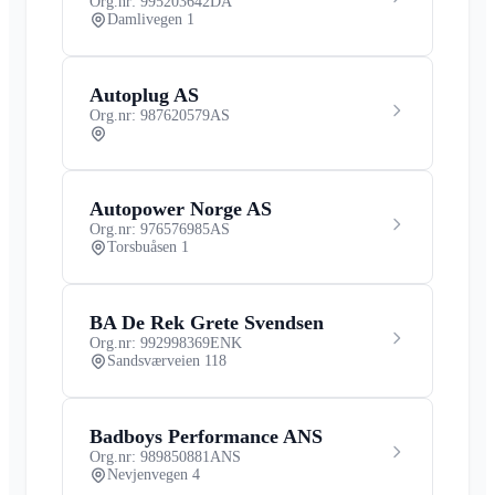
Org.nr: 995203642
DA
Damlivegen 1
Autoplug AS
Org.nr: 987620579
AS
Autopower Norge AS
Org.nr: 976576985
AS
Torsbuåsen 1
BA De Rek Grete Svendsen
Org.nr: 992998369
ENK
Sandsværveien 118
Badboys Performance ANS
Org.nr: 989850881
ANS
Nevjenvegen 4