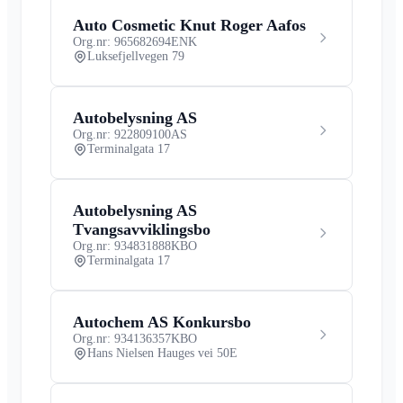
Auto Cosmetic Knut Roger Aafos
Org.nr: 965682694
ENK
Luksefjellvegen 79
Autobelysning AS
Org.nr: 922809100
AS
Terminalgata 17
Autobelysning AS
Tvangsavviklingsbo
Org.nr: 934831888
KBO
Terminalgata 17
Autochem AS Konkursbo
Org.nr: 934136357
KBO
Hans Nielsen Hauges vei 50E