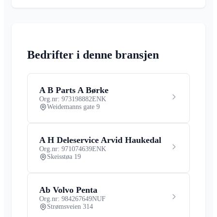
Bedrifter i denne bransjen
A B Parts A Børke
Org.nr: 973198882
ENK
Weidemanns gate 9
A H Deleservice Arvid Haukedal
Org.nr: 971074639
ENK
Skeisstøa 19
Ab Volvo Penta
Org.nr: 984267649
NUF
Strømsveien 314