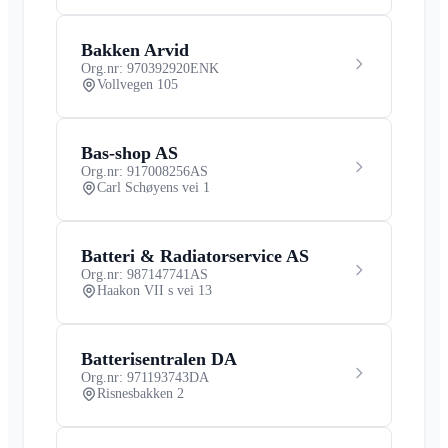
Bakken Arvid
Org.nr: 970392920
ENK
Vollvegen 105
Bas-shop AS
Org.nr: 917008256
AS
Carl Schøyens vei 1
Batteri & Radiatorservice AS
Org.nr: 987147741
AS
Haakon VII s vei 13
Batterisentralen DA
Org.nr: 971193743
DA
Risnesbakken 2