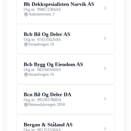
Bb Dekkspesialisten Narvik AS
Org.nr: 998672384
AS
Ankenesveien 3
Bcb Bil Og Deler AS
Org.nr: 974535629
AS
Strandvegen 16
Bcb Bygg Og Eiendom AS
Org.nr: 982560160
AS
Strandvegen 16
Bcn Bil Og Deler DA
Org.nr: 995383780
DA
Hemsedalsvegen 2850
Bergan & Ståland AS
Org.nr: 981353358
AS