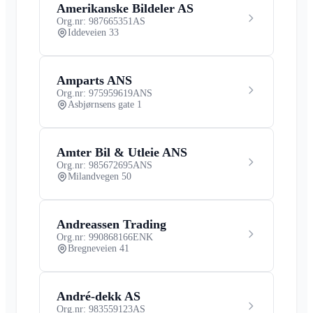
Amerikanske Bildeler AS
Org.nr: 987665351
AS
Iddeveien 33
Amparts ANS
Org.nr: 975959619
ANS
Asbjørnsens gate 1
Amter Bil & Utleie ANS
Org.nr: 985672695
ANS
Milandvegen 50
Andreassen Trading
Org.nr: 990868166
ENK
Bregneveien 41
André-dekk AS
Org.nr: 983559123
AS