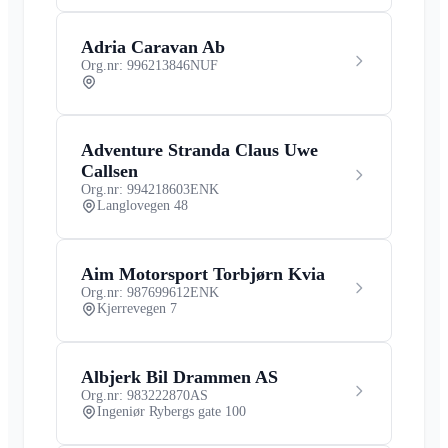
Adria Caravan Ab
Org.nr: 996213846
NUF
Adventure Stranda Claus Uwe
Callsen
Org.nr: 994218603
ENK
Langlovegen 48
Aim Motorsport Torbjørn Kvia
Org.nr: 987699612
ENK
Kjerrevegen 7
Albjerk Bil Drammen AS
Org.nr: 983222870
AS
Ingeniør Rybergs gate 100