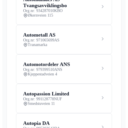
Tvangsavviklingsbo
Org.nr: 934287010
KBO
Økernveien 115
Autometall AS
Org.nr: 971065699
AS
Tranamarka
Automotordeler ANS
Org.nr: 979399510
ANS
Kjeppestadveien 4
Autopassion Limited
Org.nr: 991128778
NUF
Smedstuveien 11
Autopia DA