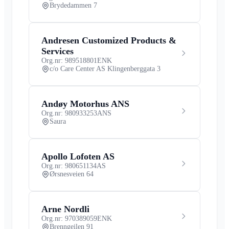
Brydedammen 7
Andresen Customized Products &
Services
Org.nr: 989518801
ENK
c/o Care Center AS Klingenberggata 3
Andøy Motorhus ANS
Org.nr: 980933253
ANS
Saura
Apollo Lofoten AS
Org.nr: 980651134
AS
Ørsnesveien 64
Arne Nordli
Org.nr: 970389059
ENK
Brenngeilen 91