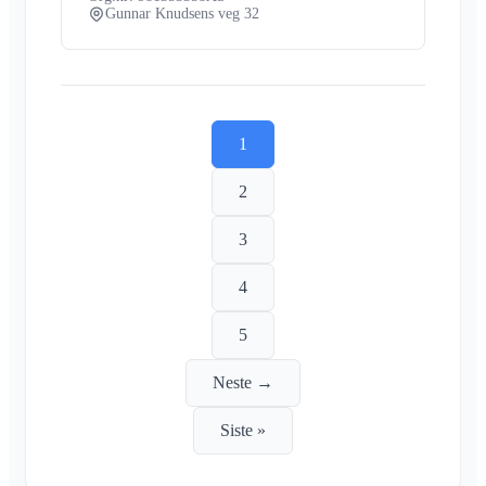
Gunnar Knudsens veg 32
1
2
3
4
5
Neste →
Siste »