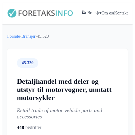
🏭 Bransjer
Om oss
Kontakt
Forside
›
Bransjer
›
45.320
45.320
Detaljhandel med deler og
utstyr til motorvogner, unntatt
motorsykler
Retail trade of motor vehicle parts and
accessories
448
bedrifter