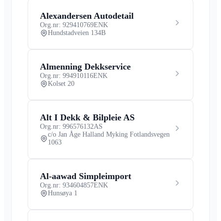
Alexandersen Autodetail
Org.nr: 929410769
ENK
Hundstadveien 134B
Almenning Dekkservice
Org.nr: 994910116
ENK
Kolset 20
Alt I Dekk & Bilpleie AS
Org.nr: 996576132
AS
c/o Jan Åge Halland Myking Fotlandsvegen
1063
Al-aawad Simpleimport
Org.nr: 934604857
ENK
Hunsøya 1