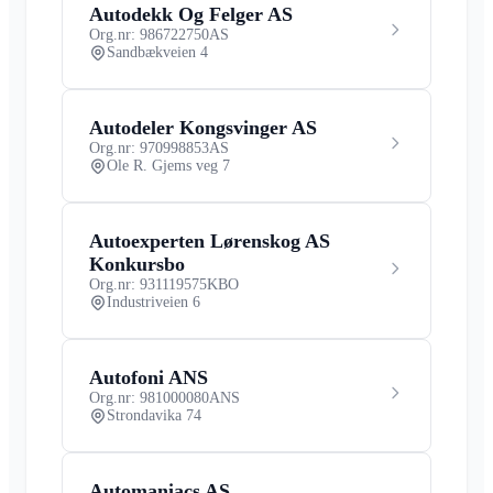
Autodekk Og Felger AS
Org.nr: 986722750
AS
Sandbækveien 4
Autodeler Kongsvinger AS
Org.nr: 970998853
AS
Ole R. Gjems veg 7
Autoexperten Lørenskog AS
Konkursbo
Org.nr: 931119575
KBO
Industriveien 6
Autofoni ANS
Org.nr: 981000080
ANS
Strondavika 74
Automaniacs AS