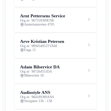
Arnt Pettersens Service
Org.nr: 967559369
ENK
Austertanaveien 4705
Arve Kristian Petersen
Org.nr: 989454951
TVAM
Enga 15
Aslam Bilservice DA
Org.nr: 987264551
DA
Måneveien 18
Audiostyle ANS
Org.nr: 984189389
ANS
Storgaten 136 - 138