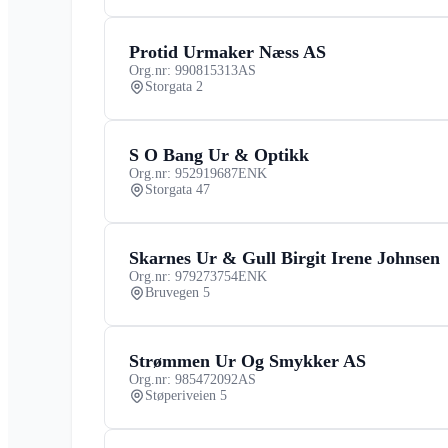
Protid Urmaker Næss AS
Org.nr: 990815313
AS
Storgata 2
S O Bang Ur & Optikk
Org.nr: 952919687
ENK
Storgata 47
Skarnes Ur & Gull Birgit Irene Johnsen
Org.nr: 979273754
ENK
Bruvegen 5
Strømmen Ur Og Smykker AS
Org.nr: 985472092
AS
Støperiveien 5