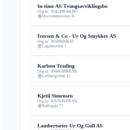
In-time AS Tvangsavviklingsbo
Org.nr: 934249836
KBO
Hvervenmoveien 45
Iversen & Co - Ur Og Smykker AS
Org.nr: 965086846
AS
Laguneveien 1
Karlsen Trading
Org.nr: 934663896
ENK
Loftbergveien 12
Kjetil Simensen
Org.nr: 976763939
ENK
Kaffegata 77
Lambertseter Ur Og Gull AS