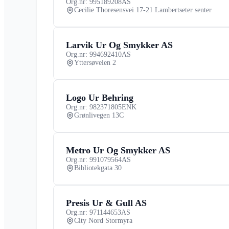
Org.nr: 995189208
AS
Cecilie Thoresensvei 17-21 Lambertseter senter
Larvik Ur Og Smykker AS
Org.nr: 994692410
AS
Yttersøveien 2
Logo Ur Behring
Org.nr: 982371805
ENK
Grønlivegen 13C
Metro Ur Og Smykker AS
Org.nr: 991079564
AS
Bibliotekgata 30
Presis Ur & Gull AS
Org.nr: 971144653
AS
City Nord Stormyra