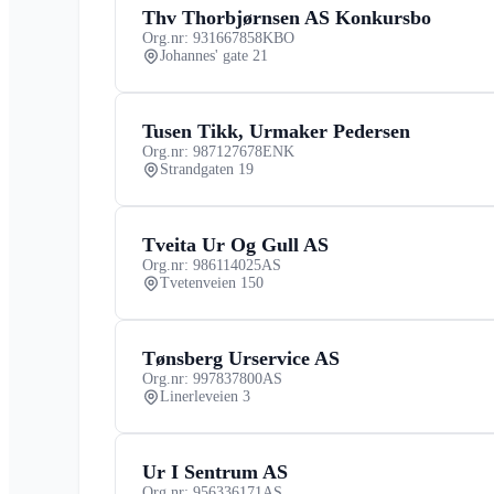
Thv Thorbjørnsen AS Konkursbo
Org.nr: 931667858
KBO
Johannes' gate 21
Tusen Tikk, Urmaker Pedersen
Org.nr: 987127678
ENK
Strandgaten 19
Tveita Ur Og Gull AS
Org.nr: 986114025
AS
Tvetenveien 150
Tønsberg Urservice AS
Org.nr: 997837800
AS
Linerleveien 3
Ur I Sentrum AS
Org.nr: 956336171
AS