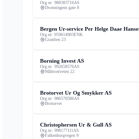
Org.nr: 988383716
AS
Dronningens gate 8
Bergen Ur-service Per Helge Daae Hans
Org.nr: 959614903
ENK
Granlien 23
Borning Invest AS
Org.nr: 992658576
AS
Måltrostveien 22
Brotorvet Ur Og Smykker AS
Org.nr: 986570586
AS
Brotorvet
Christophersen Ur & Gull AS
Org.nr: 998177111
AS
Falkenborgvegen 9