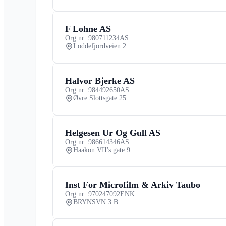
F Lohne AS
Org.nr: 980711234
AS
Loddefjordveien 2
Halvor Bjerke AS
Org.nr: 984492650
AS
Øvre Slottsgate 25
Helgesen Ur Og Gull AS
Org.nr: 986614346
AS
Haakon VII's gate 9
Inst For Microfilm & Arkiv Taubo
Org.nr: 970247092
ENK
BRYNSVN 3 B