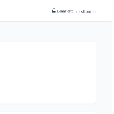
🏭 Bransjer
Om oss
Kontakt