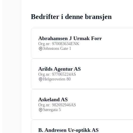
Bedrifter i denne bransjen
Abrahamsen J Urmak Forr
Org.nr: 970083634
ENK
Johnstons Gate 1
Arilds Agentur AS
Org.nr: 977065224
AS
Helgeroveien 80
Askeland AS
Org.nr: 982692946
AS
Søregata 5
B. Andresen Ur-optikk AS