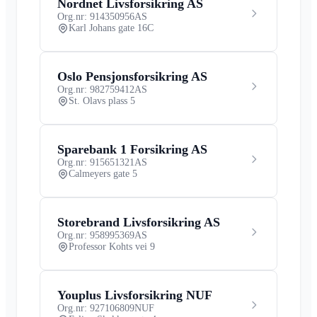
Nordnet Livsforsikring AS
Org.nr: 914350956
AS
Karl Johans gate 16C
Oslo Pensjonsforsikring AS
Org.nr: 982759412
AS
St. Olavs plass 5
Sparebank 1 Forsikring AS
Org.nr: 915651321
AS
Calmeyers gate 5
Storebrand Livsforsikring AS
Org.nr: 958995369
AS
Professor Kohts vei 9
Youplus Livsforsikring NUF
Org.nr: 927106809
NUF