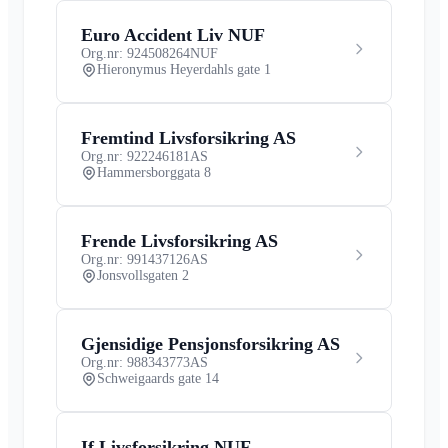
Euro Accident Liv NUF
Org.nr: 924508264
NUF
Hieronymus Heyerdahls gate 1
Fremtind Livsforsikring AS
Org.nr: 922246181
AS
Hammersborggata 8
Frende Livsforsikring AS
Org.nr: 991437126
AS
Jonsvollsgaten 2
Gjensidige Pensjonsforsikring AS
Org.nr: 988343773
AS
Schweigaards gate 14
If Livsforsikring NUF