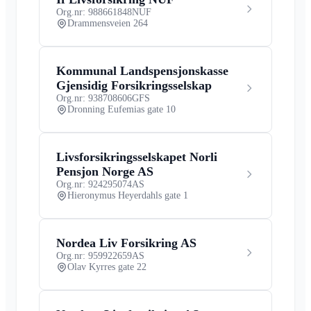
Org.nr: 988661848
NUF
Drammensveien 264
Kommunal Landspensjonskasse
Gjensidig Forsikringsselskap
Org.nr: 938708606
GFS
Dronning Eufemias gate 10
Livsforsikringsselskapet Norli
Pensjon Norge AS
Org.nr: 924295074
AS
Hieronymus Heyerdahls gate 1
Nordea Liv Forsikring AS
Org.nr: 959922659
AS
Olav Kyrres gate 22