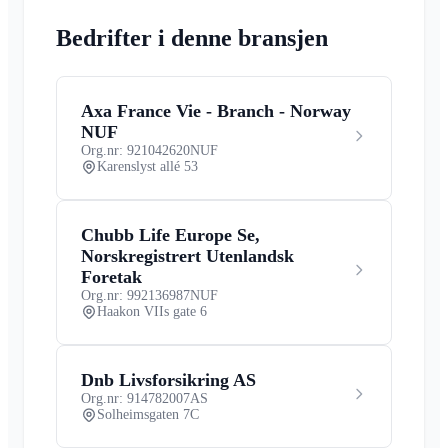
Bedrifter i denne bransjen
Axa France Vie - Branch - Norway
NUF
Org.nr: 921042620
NUF
Karenslyst allé 53
Chubb Life Europe Se,
Norskregistrert Utenlandsk
Foretak
Org.nr: 992136987
NUF
Haakon VIIs gate 6
Dnb Livsforsikring AS
Org.nr: 914782007
AS
Solheimsgaten 7C