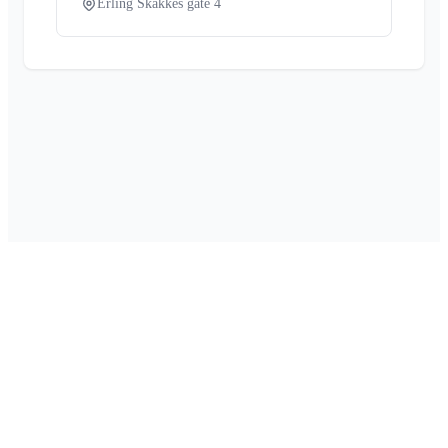
Erling Skakkes gate 4
Om Foretaksinfo
•
Kontakt oss
•
Personvern
•
Cookie-innstillinger
•
Drevet av
SQLExpert
Laget av
Digify
© 2026 Foretaksinfo. Alle rettigheter reservert.