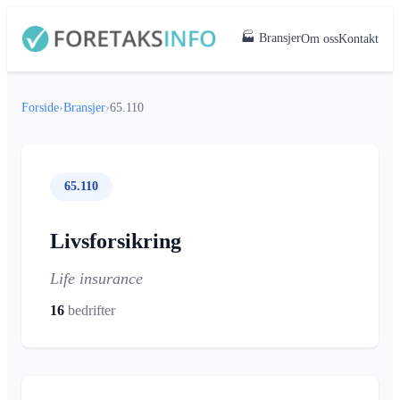
🏭 Bransjer
Om oss
Kontakt
Forside
›
Bransjer
›
65.110
65.110
Livsforsikring
Life insurance
16
bedrifter