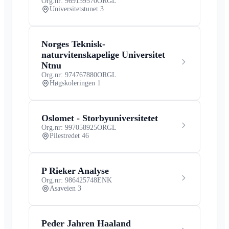
Org.nr: 969159570
ORGL
Universitetstunet 3
Norges Teknisk-
naturvitenskapelige Universitet
Ntnu
Org.nr: 974767880
ORGL
Høgskoleringen 1
Oslomet - Storbyuniversitetet
Org.nr: 997058925
ORGL
Pilestredet 46
P Rieker Analyse
Org.nr: 986425748
ENK
Asaveien 3
Peder Jahren Haaland