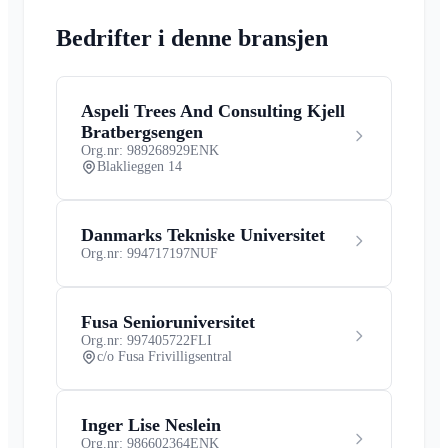
Bedrifter i denne bransjen
Aspeli Trees And Consulting Kjell
Bratbergsengen
Org.nr: 989268929
ENK
Blaklieggen 14
Danmarks Tekniske Universitet
Org.nr: 994717197
NUF
Fusa Senioruniversitet
Org.nr: 997405722
FLI
c/o Fusa Frivilligsentral
Inger Lise Neslein
Org.nr: 986602364
ENK