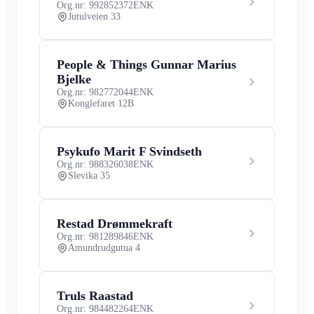
Org.nr: 992852372
ENK
Jutulveien 33
People & Things Gunnar Marius
Bjelke
Org.nr: 982772044
ENK
Konglefaret 12B
Psykufo Marit F Svindseth
Org.nr: 988326038
ENK
Slevika 35
Restad Drømmekraft
Org.nr: 981289846
ENK
Amundrudgutua 4
Truls Raastad
Org.nr: 984482264
ENK