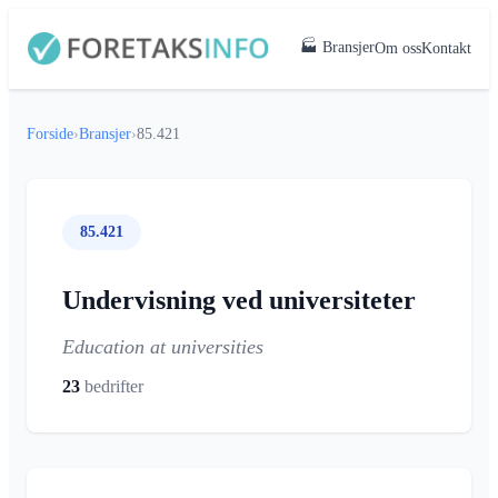
🏭 Bransjer
Om oss
Kontakt
Forside
›
Bransjer
›
85.421
85.421
Undervisning ved universiteter
Education at universities
23
bedrifter