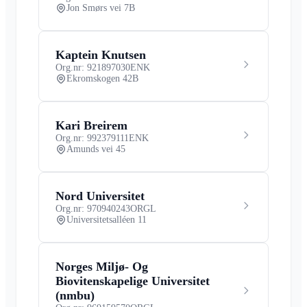
Jon Smørs vei 7B
Kaptein Knutsen
Org.nr: 921897030
ENK
Ekromskogen 42B
Kari Breirem
Org.nr: 992379111
ENK
Amunds vei 45
Nord Universitet
Org.nr: 970940243
ORGL
Universitetsalléen 11
Norges Miljø- Og
Biovitenskapelige Universitet
(nmbu)