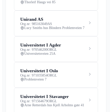
Thorleif Haugs vei 85
Unirand AS
Org.nr: 985163049
AS
Lucy Smiths hus Blindern Problemveien 7
Universitetet I Agder
Org.nr: 970546200
ORGL
Universitetsveien 25A
Universitetet I Oslo
Org.nr: 971035854
ORGL
Problemveien 7
Universitetet I Stavanger
Org.nr: 971564679
ORGL
Arne Retterdals hus Kjell Arholms gate 41