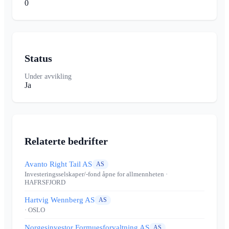
0
Status
Under avvikling
Ja
Relaterte bedrifter
Avanto Right Tail AS
AS
Investeringsselskaper/-fond åpne for allmennheten
·
HAFRSFJORD
Hartvig Wennberg AS
AS
· OSLO
Norgesinvestor Formuesforvaltning AS
AS