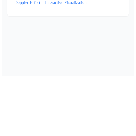
Doppler Effect – Interactive Visualization
Om Foretaksinfo
•
Kontakt oss
•
Personvern
•
Cookie-innstillinger
•
Drevet av
SQLExpert
Laget av
Digify
© 2026 Foretaksinfo. Alle rettigheter reservert.