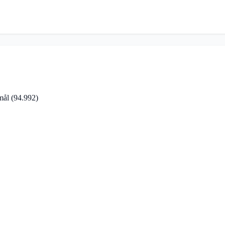
rmål
(94.992)