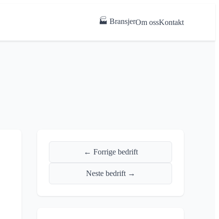
🏭 Bransjer
Om oss
Kontakt
← Forrige bedrift
Neste bedrift →