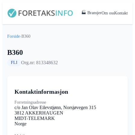
🏭 Bransjer
Om oss
Kontakt
Forside
›
B360
B360
Org.nr: 813348632
FLI
Kontaktinformasjon
Forretningsadresse
c/o Jan Olav Eilevstjønn, Norsjøvegen 315
3812 AKKERHAUGEN
MIDT-TELEMARK
Norge