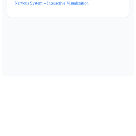
Nervous System – Interactive Visualization
Om Foretaksinfo
•
Kontakt oss
•
Personvern
•
Cookie-innstillinger
•
Drevet av
SQLExpert
Laget av
Digify
© 2026 Foretaksinfo. Alle rettigheter reservert.