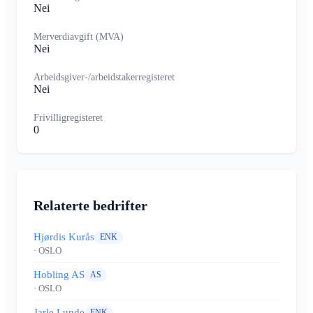
Nei
Merverdiavgift (MVA)
Nei
Arbeidsgiver-/arbeidstakerregisteret
Nei
Frivilligregisteret
0
Relaterte bedrifter
Hjørdis Kurås
ENK
· OSLO
Hobling AS
AS
· OSLO
Jarle Lunde
ENK