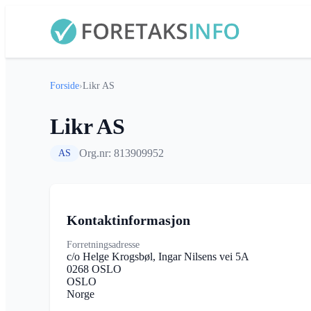
Forside
›
Likr AS
Likr AS
Org.nr: 813909952
AS
Kontaktinformasjon
Forretningsadresse
c/o Helge Krogsbøl, Ingar Nilsens vei 5A
0268 OSLO
OSLO
Norge