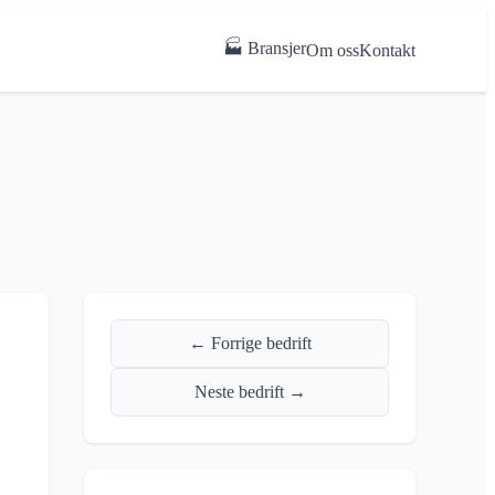
🏭 Bransjer
Om oss
Kontakt
← Forrige bedrift
Neste bedrift →