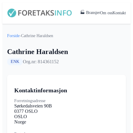
🏭 Bransjer
Om oss
Kontakt
Forside
›
Cathrine Haraldsen
Cathrine Haraldsen
Org.nr: 814361152
ENK
Kontaktinformasjon
Forretningsadresse
Sørkedalsveien 90B
0377 OSLO
OSLO
Norge