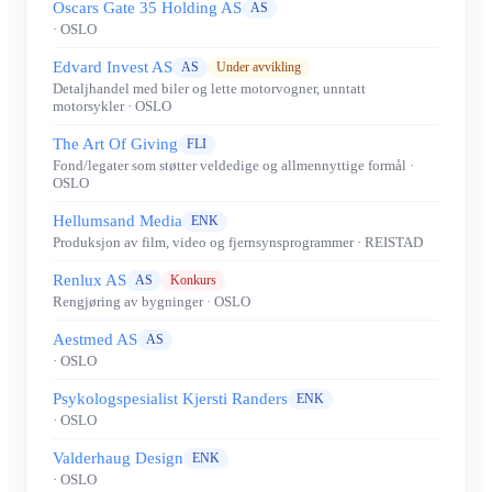
Oscars Gate 35 Holding AS
AS
· OSLO
Edvard Invest AS
AS
Under avvikling
Detaljhandel med biler og lette motorvogner, unntatt
motorsykler
· OSLO
The Art Of Giving
FLI
Fond/legater som støtter veldedige og allmennyttige formål
·
OSLO
Hellumsand Media
ENK
Produksjon av film, video og fjernsynsprogrammer
· REISTAD
Renlux AS
AS
Konkurs
Rengjøring av bygninger
· OSLO
Aestmed AS
AS
· OSLO
Psykologspesialist Kjersti Randers
ENK
· OSLO
Valderhaug Design
ENK
· OSLO