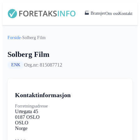
🏭 Bransjer
Om oss
Kontakt
Forside
›
Solberg Film
Solberg Film
Org.nr: 815087712
ENK
Kontaktinformasjon
Forretningsadresse
Urtegata 45
0187 OSLO
OSLO
Norge