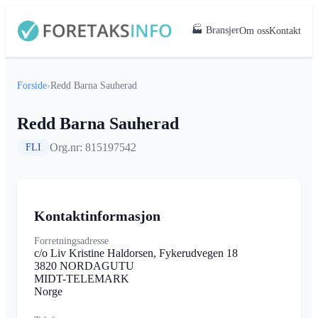
🏭 Bransjer
Om oss
Kontakt
Forside
›
Redd Barna Sauherad
Redd Barna Sauherad
Org.nr: 815197542
FLI
Kontaktinformasjon
Forretningsadresse
c/o Liv Kristine Haldorsen, Fykerudvegen 18
3820 NORDAGUTU
MIDT-TELEMARK
Norge