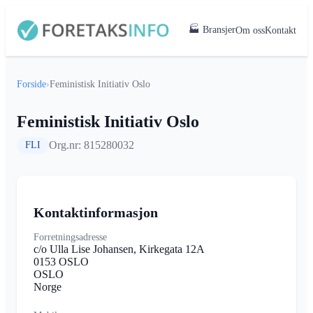
🏭 Bransjer
Om oss
Kontakt
Forside
›
Feministisk Initiativ Oslo
Feministisk Initiativ Oslo
Org.nr: 815280032
FLI
Kontaktinformasjon
Forretningsadresse
c/o Ulla Lise Johansen, Kirkegata 12A
0153 OSLO
OSLO
Norge