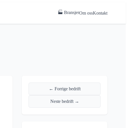
🏭 Bransjer
Om oss
Kontakt
← Forrige bedrift
Neste bedrift →