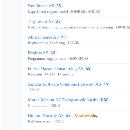
Sars Invest AS
AS
Uspesifisert engroshandel
· BJØRKELANGEN
Thg Invest AS
AS
Bedriftsrådgivning og annen administrativ rådgivning
· DRØBA
Abra Finance AS
AS
Regnskap og bokføring
· HØVIK
Prodess AS
AS
Programmeringstjenester
· HØNEFOSS
Forvis Mazars Outsourcing AS
AS
Revisjon
· OSLO
· 14 ansatte
Sapiens Software Solutions (norway) AS
AS
· OSLO
Mørch Maskin AS Tvangsavviklingsbo
KBO
Grunnarbeid
· OSLO
Httpool Norway AS
AS
Under avvikling
Reklamebyråer
· OSLO