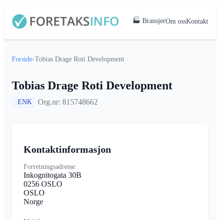
🏭 Bransjer
Om oss
Kontakt
Forside
›
Tobias Drage Roti Development
Tobias Drage Roti Development
Org.nr: 815748662
ENK
Kontaktinformasjon
Forretningsadresse
Inkognitogata 30B
0256 OSLO
OSLO
Norge