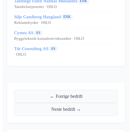
Tannlege Faten Nahhas Muhandes
ENK
Tannhelsetjenester
· OSLO
Silje Gandborg Haugland
ENK
Reklamebyråer
· OSLO
Cymru AS
AS
Byggeteknisk konsulentvirksomhet
· OSLO
Tdr Consulting AS
AS
· OSLO
← Forrige bedrift
Neste bedrift →