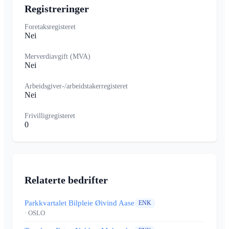
Registreringer
Foretaksregisteret
Nei
Merverdiavgift (MVA)
Nei
Arbeidsgiver-/arbeidstakerregisteret
Nei
Frivilligregisteret
0
Relaterte bedrifter
Parkkvartalet Bilpleie Øivind Aase
ENK
· OSLO