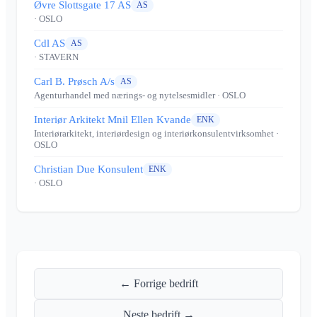
Øvre Slottsgate 17 AS
AS
· OSLO
Cdl AS
AS
· STAVERN
Carl B. Prøsch A/s
AS
Agenturhandel med nærings- og nytelsesmidler
· OSLO
Interiør Arkitekt Mnil Ellen Kvande
ENK
Interiørarkitekt, interiørdesign og interiørkonsulentvirksomhet
·
OSLO
Christian Due Konsulent
ENK
· OSLO
← Forrige bedrift
Neste bedrift →