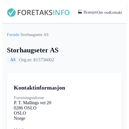
🏭 Bransjer
Om oss
Kontakt
Forside
›
Storhaugseter AS
Storhaugseter AS
Org.nr: 815756002
AS
Kontaktinformasjon
Forretningsadresse
P. T. Mallings vei 20
0286 OSLO
OSLO
Norge