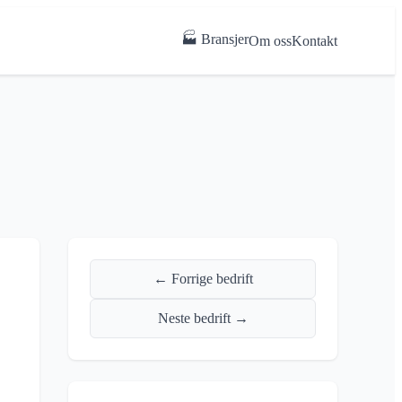
🏭 Bransjer
Om oss
Kontakt
← Forrige bedrift
Neste bedrift →