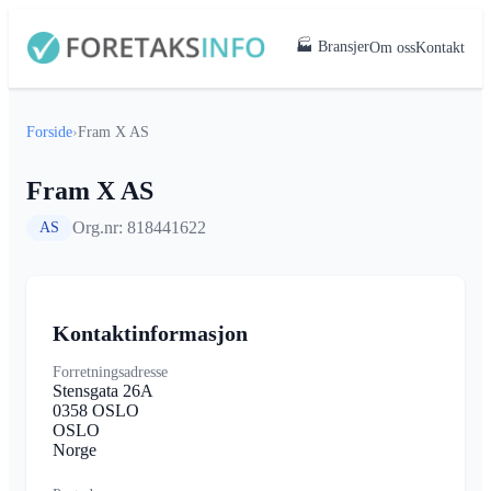
🏭 Bransjer
Om oss
Kontakt
Forside
›
Fram X AS
Fram X AS
Org.nr: 818441622
AS
Kontaktinformasjon
Forretningsadresse
Stensgata 26A
0358 OSLO
OSLO
Norge