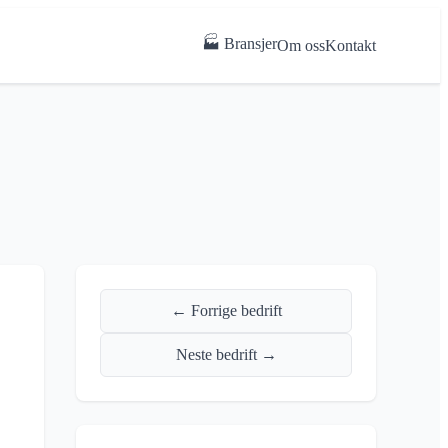
🏭 Bransjer
Om oss
Kontakt
← Forrige bedrift
Neste bedrift →