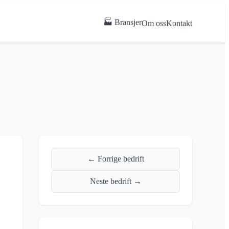
🏭 Bransjer
Om oss
Kontakt
← Forrige bedrift
Neste bedrift →