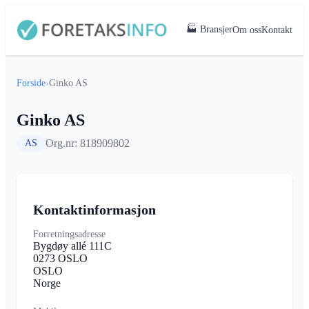
🏭 Bransjer
Om oss
Kontakt
Forside
›
Ginko AS
Ginko AS
Org.nr: 818909802
AS
Kontaktinformasjon
Forretningsadresse
Bygdøy allé 111C
0273 OSLO
OSLO
Norge