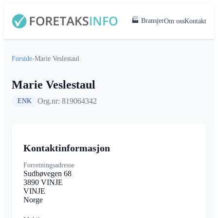
🏭 Bransjer
Om oss
Kontakt
Forside
›
Marie Veslestaul
Marie Veslestaul
Org.nr: 819064342
ENK
Kontaktinformasjon
Forretningsadresse
Sudbøvegen 68
3890 VINJE
VINJE
Norge