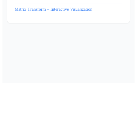
Matrix Transform – Interactive Visualization
Om Foretaksinfo
•
Kontakt oss
•
Personvern
•
Cookie-innstillinger
•
Drevet av
SQLExpert
Laget av
Digify