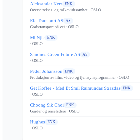
Aleksander Kerr
ENK
Oversettelses- og tolkevirksomhet
· OSLO
Efe Transport AS
AS
Godstransport på vei
· OSLO
Ml Njie
ENK
· OSLO
Sandnes Green Future AS
AS
· OSLO
Peder Johansson
ENK
Produksjon av film, video og fjernsynsprogrammer
· OSLO
Get Koffee - Med Et Smil Raimundas Strazdas
ENK
· OSLO
Choong Sik Choi
ENK
Guider og reiseledere
· OSLO
Hughes
ENK
· OSLO