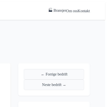
🏭 Bransjer
Om oss
Kontakt
← Forrige bedrift
Neste bedrift →