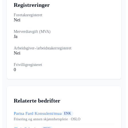
Registreringer
Foretaksregisteret
Nei
Merverdiavgift (MVA)
Ja
Arbeidsgiver-/arbeidstakerregisteret
Nei
Frivilligregisteret
0
Relaterte bedrifter
Parisa Fard Konsulent/mua
ENK
Frisering og annen skjønnhetspleie
· OSLO