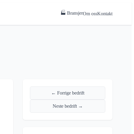
🏭 Bransjer
Om oss
Kontakt
← Forrige bedrift
Neste bedrift →