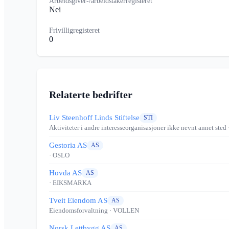
Arbeidsgiver-/arbeidstakerregisteret
Nei
Frivilligregisteret
0
Relaterte bedrifter
Liv Steenhoff Linds Stiftelse
STI
Aktiviteter i andre interesseorganisasjoner ikke nevnt annet sted
Gestoria AS
AS
· OSLO
Hovda AS
AS
· EIKSMARKA
Tveit Eiendom AS
AS
Eiendomsforvaltning
· VOLLEN
Norsk Lettbygg AS
AS