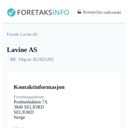
🏭 Bransjer
Om oss
Kontakt
Forside
›
Lavine AS
Lavine AS
Org.nr: 821831202
AS
Kontaktinformasjon
Forretningsadresse
Posthusbakken 7A
3840 SELJORD
SELJORD
Norge