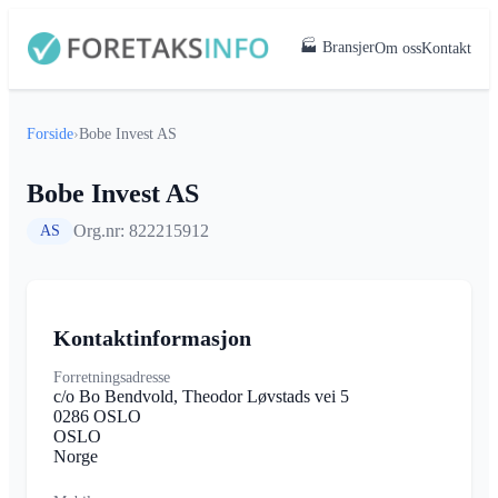
🏭 Bransjer
Om oss
Kontakt
Forside
›
Bobe Invest AS
Bobe Invest AS
Org.nr: 822215912
AS
Kontaktinformasjon
Forretningsadresse
c/o Bo Bendvold, Theodor Løvstads vei 5
0286 OSLO
OSLO
Norge