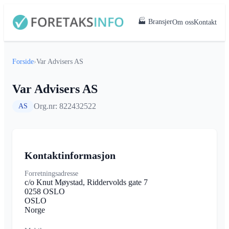
🏭 Bransjer
Om oss
Kontakt
Forside
›
Var Advisers AS
Var Advisers AS
Org.nr: 822432522
AS
Kontaktinformasjon
Forretningsadresse
c/o Knut Møystad, Riddervolds gate 7
0258 OSLO
OSLO
Norge