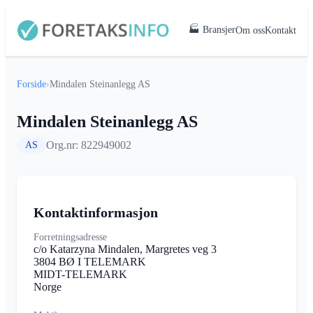
🏭 Bransjer
Om oss
Kontakt
Forside
›
Mindalen Steinanlegg AS
Mindalen Steinanlegg AS
Org.nr: 822949002
AS
Kontaktinformasjon
Forretningsadresse
c/o Katarzyna Mindalen, Margretes veg 3
3804 BØ I TELEMARK
MIDT-TELEMARK
Norge