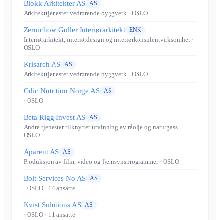
Blokk Arkitekter AS
AS
Arkitekttjenester vedrørende byggverk
· OSLO
Zernichow Goller Interiørarkitekt
ENK
Interiørarkitekt, interiørdesign og interiørkonsulentvirksomhet
·
OSLO
Krisarch AS
AS
Arkitekttjenester vedrørende byggverk
· OSLO
Odic Nutrition Norge AS
AS
· OSLO
Beta Rigg Invest AS
AS
Andre tjenester tilknyttet utvinning av råolje og naturgass
·
OSLO
Aparent AS
AS
Produksjon av film, video og fjernsynsprogrammer
· OSLO
Bolt Services No AS
AS
· OSLO
· 14 ansatte
Kvist Solutions AS
AS
· OSLO
· 11 ansatte