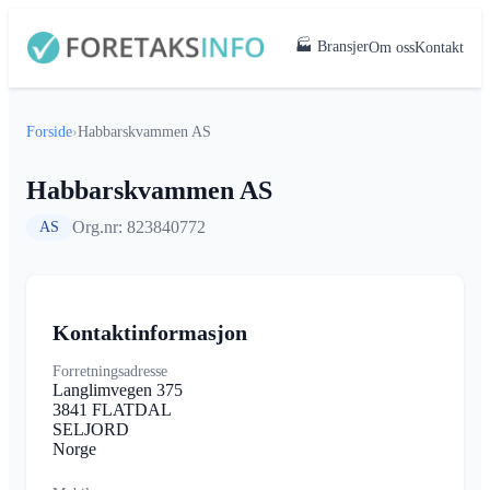
🏭 Bransjer
Om oss
Kontakt
Forside
›
Habbarskvammen AS
Habbarskvammen AS
Org.nr: 823840772
AS
Kontaktinformasjon
Forretningsadresse
Langlimvegen 375
3841 FLATDAL
SELJORD
Norge