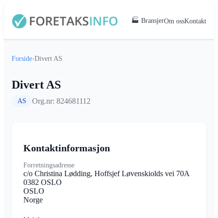
🏭 Bransjer
Om oss
Kontakt
Forside
›
Divert AS
Divert AS
Org.nr: 824681112
AS
Kontaktinformasjon
Forretningsadresse
c/o Christina Lødding, Hoffsjef Løvenskiolds vei 70A
0382 OSLO
OSLO
Norge