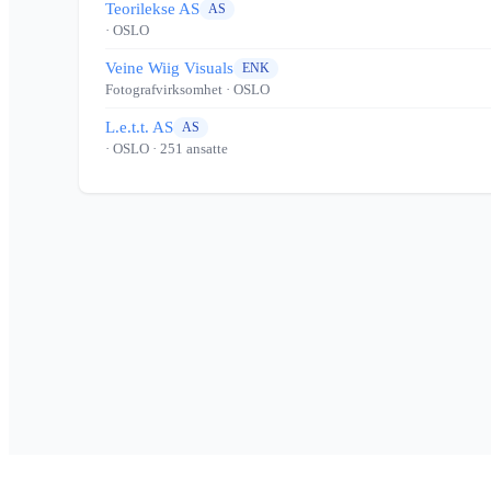
Teorilekse AS
AS
· OSLO
Veine Wiig Visuals
ENK
Fotografvirksomhet
· OSLO
L.e.t.t. AS
AS
· OSLO
· 251 ansatte