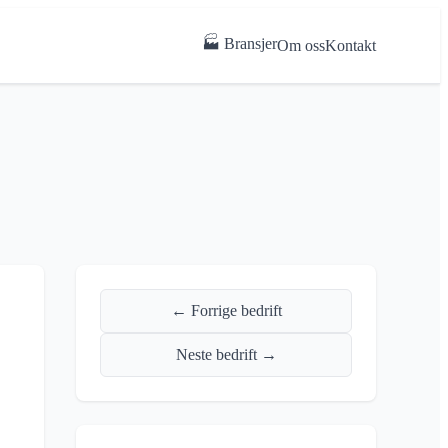
🏭 Bransjer
Om oss
Kontakt
← Forrige bedrift
Neste bedrift →