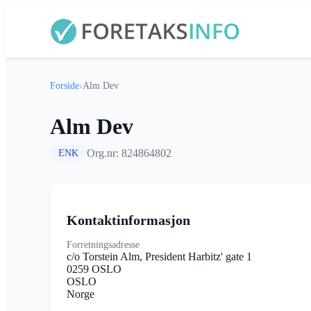
Forside
›
Alm Dev
Alm Dev
Org.nr: 824864802
ENK
Kontaktinformasjon
Forretningsadresse
c/o Torstein Alm, President Harbitz' gate 1
0259 OSLO
OSLO
Norge