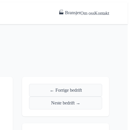
🏭 Bransjer
Om oss
Kontakt
← Forrige bedrift
Neste bedrift →