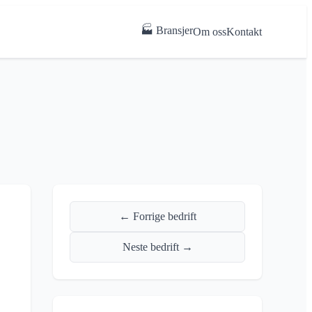
🏭 Bransjer
Om oss
Kontakt
← Forrige bedrift
Neste bedrift →