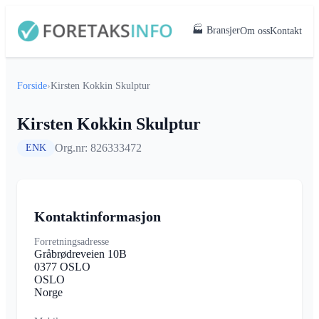
🏭 Bransjer
Om oss
Kontakt
Forside
›
Kirsten Kokkin Skulptur
Kirsten Kokkin Skulptur
Org.nr: 826333472
ENK
Kontaktinformasjon
Forretningsadresse
Gråbrødreveien 10B
0377 OSLO
OSLO
Norge