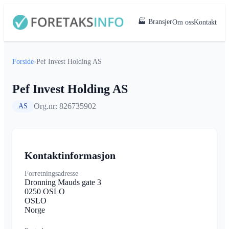
🏭 Bransjer
Om oss
Kontakt
Forside
›
Pef Invest Holding AS
Pef Invest Holding AS
Org.nr: 826735902
AS
Kontaktinformasjon
Forretningsadresse
Dronning Mauds gate 3
0250 OSLO
OSLO
Norge