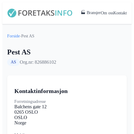
🏭 Bransjer
Om oss
Kontakt
Forside
›
Pest AS
Pest AS
Org.nr: 826886102
AS
Kontaktinformasjon
Forretningsadresse
Balchens gate 12
0265 OSLO
OSLO
Norge