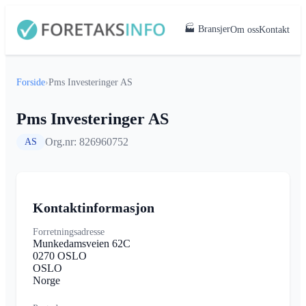
🏭 Bransjer
Om oss
Kontakt
Forside
›
Pms Investeringer AS
Pms Investeringer AS
Org.nr: 826960752
AS
Kontaktinformasjon
Forretningsadresse
Munkedamsveien 62C
0270 OSLO
OSLO
Norge