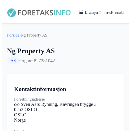
🏭 Bransjer
Om oss
Kontakt
Forside
›
Ng Property AS
Ng Property AS
Org.nr: 827281042
AS
Kontaktinformasjon
Forretningsadresse
c/o Sven Aars-Rynning, Kavringen brygge 3
0252 OSLO
OSLO
Norge