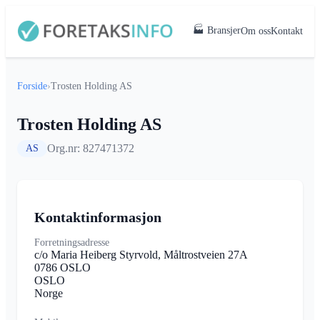
🏭 Bransjer
Om oss
Kontakt
Forside
›
Trosten Holding AS
Trosten Holding AS
Org.nr: 827471372
AS
Kontaktinformasjon
Forretningsadresse
c/o Maria Heiberg Styrvold, Måltrostveien 27A
0786 OSLO
OSLO
Norge