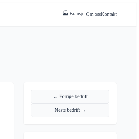
🏭 Bransjer
Om oss
Kontakt
← Forrige bedrift
Neste bedrift →