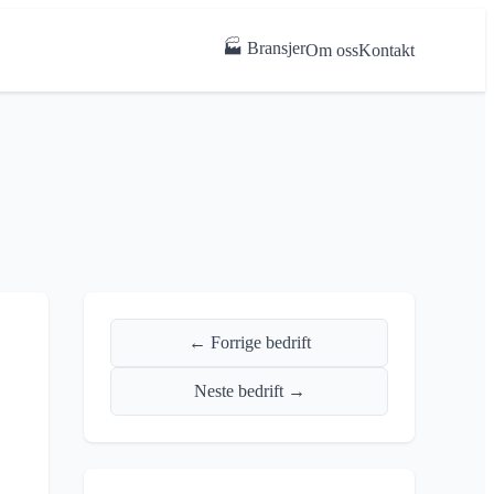
🏭 Bransjer
Om oss
Kontakt
← Forrige bedrift
Neste bedrift →